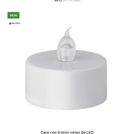
SKU:
VO-47866
NEW
Caja con 6 mini velas de LED