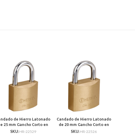
andado de Hierro Latonado
Candado de Hierro Latonado
de 25 mm Gancho Corto en
de 20 mm Gancho Corto en
Blister
Caja
SKU:
HR-22529
SKU:
HR-22526