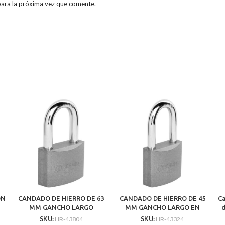
para la próxima vez que comente.
ÓN
CANDADO DE HIERRO DE 63
CANDADO DE HIERRO DE 45
C
MM GANCHO LARGO
MM GANCHO LARGO EN
«ECONÓMICO» ANTI ROBO
CAJA ANTI ROBO
SKU:
HR-43804
SKU:
HR-43324