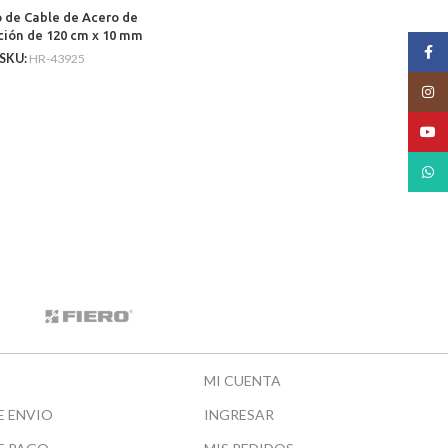
 de Cable de Acero de
ión de 120 cm x 10 mm
Face
cicletas o Motos con
SKU:
HR-43925
Porta Candado
Insta
YouT
What
MI CUENTA
E ENVIO
INGRESAR