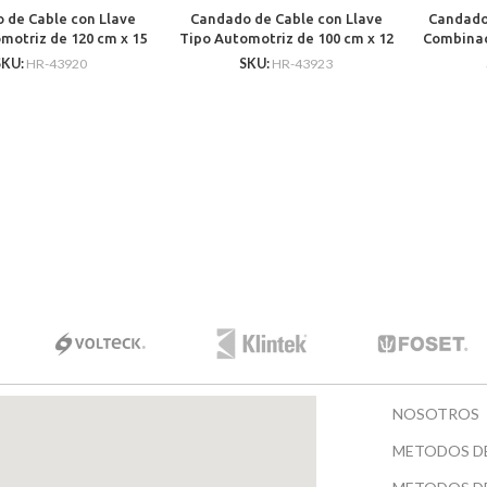
 de Cable con Llave
Candado de Cable con Llave
Candado
motriz de 120 cm x 15
Tipo Automotriz de 100 cm x 12
Combinac
icicletas o Motos Uso
mm Para Bicicletas o Motos Uso
Para Bi
SKU:
HR-43920
SKU:
HR-43923
Rudo
Ligero con Porta Candado
NOSOTROS
METODOS D