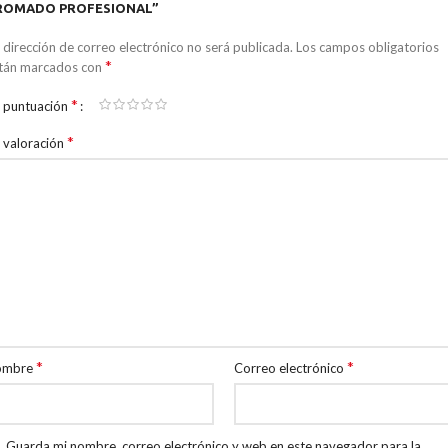
ROMADO PROFESIONAL”
 dirección de correo electrónico no será publicada.
Los campos obligatorios
*
tán marcados con
*
 puntuación
*
 valoración
*
*
ombre
Correo electrónico
Guarda mi nombre, correo electrónico y web en este navegador para la