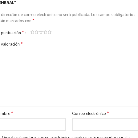
ENERAL”
 dirección de correo electrónico no será publicada.
Los campos obligatorios
*
tán marcados con
*
 puntuación
*
 valoración
*
*
ombre
Correo electrónico
Guarda mi nombre, correo electrónico y web en este navegador para la