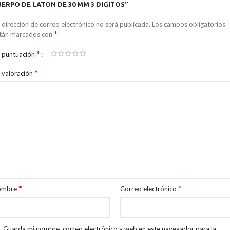
UERPO DE LATON DE 30 MM 3 DIGITOS”
 dirección de correo electrónico no será publicada.
Los campos obligatorios
*
tán marcados con
*
 puntuación
*
 valoración
*
*
ombre
Correo electrónico
Guarda mi nombre, correo electrónico y web en este navegador para la