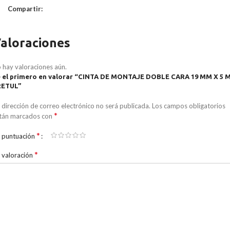
Compartir:
aloraciones
 hay valoraciones aún.
 el primero en valorar “CINTA DE MONTAJE DOBLE CARA 19 MM X 5 M
RETUL”
 dirección de correo electrónico no será publicada.
Los campos obligatorios
*
tán marcados con
*
 puntuación
*
 valoración