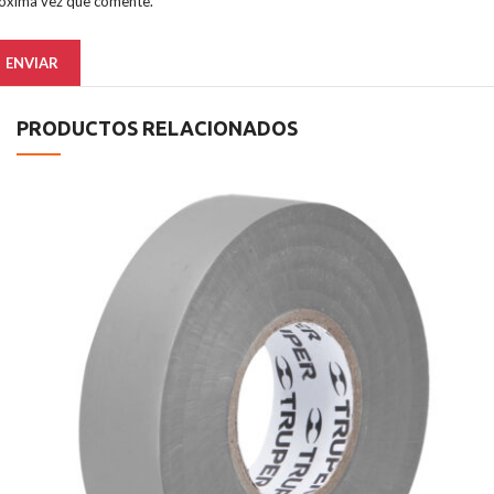
óxima vez que comente.
PRODUCTOS RELACIONADOS