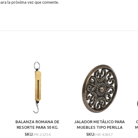
para la próxima vez que comente.
BALANZA ROMANA DE
JALADOR METÁLICO PARA
RESORTE PARA 50 KG.
MUEBLES TIPO PERILLA
M
MECANISMO DE UN
ESTILO «COLONIAL» LATÓN
SKU:
PR-21254
SKU:
HR-43817