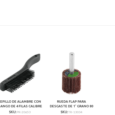
CEPILLO DE ALAMBRE CON
RUEDA FLAP PARA
ANGO DE 4 FILAS CALIBRE
DESGASTE DE 1″ GRANO 80
DE 0.40 ALTA RESISTENCIA
SKU:
PR-20653
SKU:
TR-13034