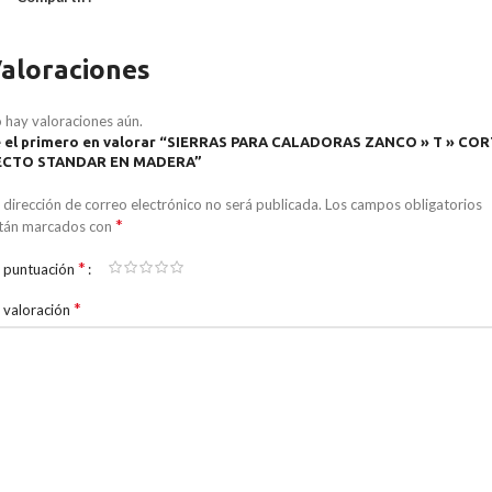
aloraciones
 hay valoraciones aún.
 el primero en valorar “SIERRAS PARA CALADORAS ZANCO » T » CO
ECTO STANDAR EN MADERA”
 dirección de correo electrónico no será publicada.
Los campos obligatorios
*
tán marcados con
*
 puntuación
*
 valoración